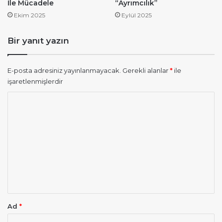
İle Mücadele
“Ayrımcılık”
Ekim 2025
Eylül 2025
Bir yanıt yazın
E-posta adresiniz yayınlanmayacak.
Gerekli alanlar
*
ile
işaretlenmişlerdir
Y
o
r
u
m
*
Ad
*