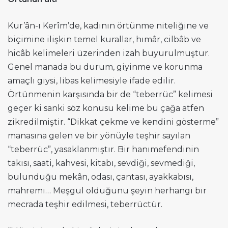
Kur’ân-ı Kerîm’de, kadının örtünme niteliğine ve
biçimine ilişkin temel kurallar, hımâr, cilbâb ve
hicâb kelimeleri üzerinden izah buyurulmuştur.
Genel manada bu durum, giyinme ve korunma
amaçlı giysi, libas kelimesiyle ifade edilir.
Örtünmenin karşısında bir de “teberrüc” kelimesi
geçer ki sanki söz konusu kelime bu çağa atfen
zikredilmiştir. “Dikkat çekme ve kendini gösterme”
manasına gelen ve bir yönüyle teşhir sayılan
“teberrüc”, yasaklanmıştır. Bir hanımefendinin
takısı, saati, kahvesi, kitabı, sevdiği, sevmediği,
bulunduğu mekân, odası, çantası, ayakkabısı,
mahremi… Meşgul olduğunu şeyin herhangi bir
mecrada teşhir edilmesi, teberrüctür.