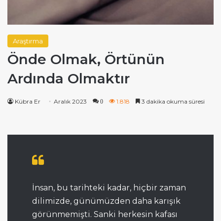
Araştırma
Önde Olmak, Örtünün
Ardında Olmaktır
Kübra Er
Aralık 2023
1.818
3 dakika okuma süresi
0
İnsan, bu tarihteki kadar, hiçbir zaman
dilimizde, günümüzden daha karışık
görünmemişti. Sanki herkesin kafası