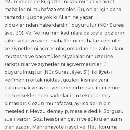
“Müminlere de ki, gözlerini sakınsınlar ve avret
mahallerini muhafaza etsinler. Bu, onlar için daha
temizdir. Şüphe yok ki Allah, ne yapar
olduklarından haberdardır.” buyurulur (Nûr Suresi,
âyet 30). Ve “Ve mü’min kadınlara da söyle, gözlerini
sakınsınlar ve avret mahallerini muhafaza etsinler
ve ziynetlerini açmasınlar, onlardan her zahir olanı
müstesna ve başörtülerini yakalarının üzerine
sarkıtsınlar ve ziynetlerini açıvermesinler…”
buyurulmuştur (Nûr Suresi, âyet 31). İki âyet-i
kerîmenin ortak noktası, gözleri kısmak yani
bakmamak ve avret yerlerini örtmekle ilgili emrin
hem erkekler hem kadınlar için tekrarlanmış
olmasıdır. Gözün muhafazası, ayrıca derin bir
meseledir. Mevzu demeyip, mesele dedik. Sorgusu
suali vardır. Göz, hesabı en çetin ve şükrü en azim
olan azadır. Mahremiyete riayet ve iffeti koruma