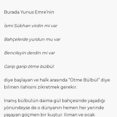
Burada Yunus Emre’nin
İsmi Sübhan virdin mi var
Bahçelerde yurdun mu var
Bencileyin derdin mi var
Garip garip ötme bülbül
diye başlayan ve halk arasında “Ötme Bülbül” diye
bilinen ilahisini zikretmek gerekir.
İnanış bülbülün daima gül bahçesinde yaşadığı
yönündeyse de o dünyanın hemen her yerinde
yaşayan göçmen bir kuştur. Ilıman ve sıcak