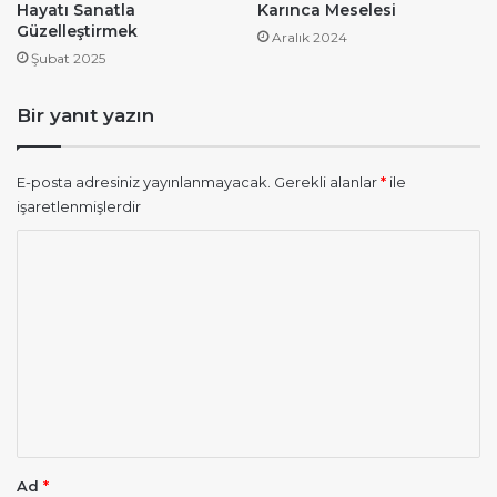
Hayatı Sanatla
Karınca Meselesi
Güzelleştirmek
Aralık 2024
Şubat 2025
Bir yanıt yazın
E-posta adresiniz yayınlanmayacak.
Gerekli alanlar
*
ile
işaretlenmişlerdir
Y
o
r
u
m
*
Ad
*