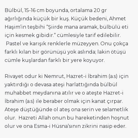
Bülbül, 15-16 cm boyunda, ortalama 20 gr
ağırlığında küçük bir kuş. Küçük bedeni, Ahmet
Haşim’in teşbihi “Şiirde mana aramak, bülbülü eti
için kesmek gibidir.” cümlesiyle tarif edilebilir.
Pastel ve karışık renklerle müzeyyen. Onu çokça
farklı kılan bir görünüşü yok aslında; lakin ötüşü
cümle kuşlardan farklı bir yere koyuyor.
Rivayet odur ki Nemrut, Hazret-i İbrahim (a.s) için
yaktırdığı o devasa ateşi harlattığında bülbül
muhabbet meydanına atılır ve o ateşte Hazret-i
İbrahim (a.s) ile beraber olmak için kanat çırpar.
Ateşe düştüğünde ol ateş ona serin ve selametlik
olur. Hazreti Allah onun bu hareketinden hoşnut
olur ve ona Esma-i Hüsna’sının zikrini nasip eder.