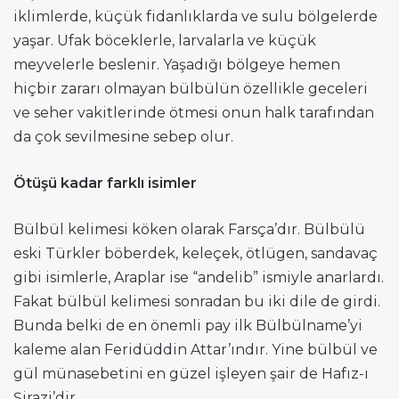
iklimlerde, küçük fidanlıklarda ve sulu bölgelerde
yaşar. Ufak böceklerle, larvalarla ve küçük
meyvelerle beslenir. Yaşadığı bölgeye hemen
hiçbir zararı olmayan bülbülün özellikle geceleri
ve seher vakitlerinde ötmesi onun halk tarafından
da çok sevilmesine sebep olur.
Ötüşü kadar farklı isimler
Bülbül kelimesi köken olarak Farsça’dır. Bülbülü
eski Türkler böberdek, keleçek, ötlügen, sandavaç
gibi isimlerle, Araplar ise “andelib” ismiyle anarlardı.
Fakat bülbül kelimesi sonradan bu iki dile de girdi.
Bunda belki de en önemli pay ilk Bülbülname’yi
kaleme alan Feridüddin Attar’ındır. Yine bülbül ve
gül münasebetini en güzel işleyen şair de Hafız-ı
Şirazi’dir.