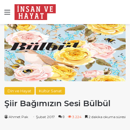
Menü
Din ve Hayat
Kültür Sanat
Şiir Bağımızın Sesi Bülbül
Ahmet Pak
Şubat 2017
3.224
2 dakika okuma süresi
0