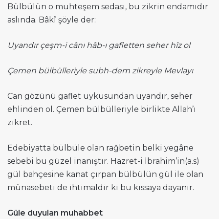
Bülbülün o muhteşem sedası, bu zikrin endamıdır
aslında. Bâkî şöyle der:
Uyandır çeşm-i cânı hâb-ı gafletten seher hîz ol
Çemen bülbülleriyle subh-dem zikreyle Mevlayı
Can gözünü gaflet uykusundan uyandır, seher
ehlinden ol. Çemen bülbülleriyle birlikte Allah’ı
zikret.
Edebiyatta bülbüle olan rağbetin belki yegâne
sebebi bu güzel inanıştır. Hazret-i İbrahim’in(a.s)
gül bahçesine kanat çırpan bülbülün gül ile olan
münasebeti de ihtimaldir ki bu kıssaya dayanır.
Güle duyulan muhabbet