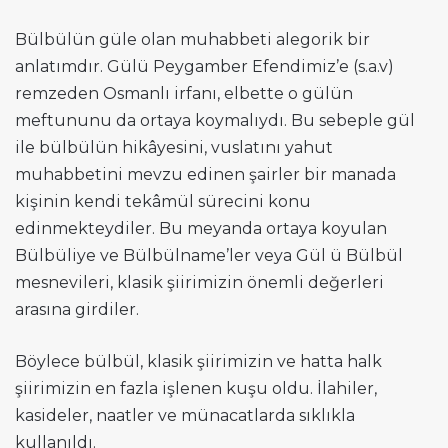
Bülbülün güle olan muhabbeti alegorik bir
anlatımdır. Gülü Peygamber Efendimiz’e (s.a.v)
remzeden Osmanlı irfanı, elbette o gülün
meftununu da ortaya koymalıydı. Bu sebeple gül
ile bülbülün hikâyesini, vuslatını yahut
muhabbetini mevzu edinen şairler bir manada
kişinin kendi tekâmül sürecini konu
edinmekteydiler. Bu meyanda ortaya koyulan
Bülbüliye ve Bülbülname’ler veya Gül ü Bülbül
mesnevileri, klasik şiirimizin önemli değerleri
arasına girdiler.
Böylece bülbül, klasik şiirimizin ve hatta halk
şiirimizin en fazla işlenen kuşu oldu. İlahiler,
kasideler, naatler ve münacatlarda sıklıkla
kullanıldı.