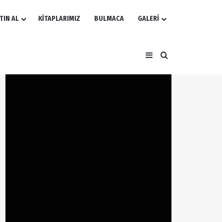
TIN AL
KİTAPLARIMIZ
BULMACA
GALERİ
Kenar Bölmesi
Arama yap ...