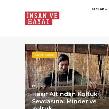
YAZILAR
Ay:
Nisan 2015
Hasır
Altından
Kültür Sanat
Koltuk
Sevdasına:
Minder
ve
Koltuk
Nisan 2015
Hasır Altından Koltuk
Sevdasına: Minder ve
Koltuk