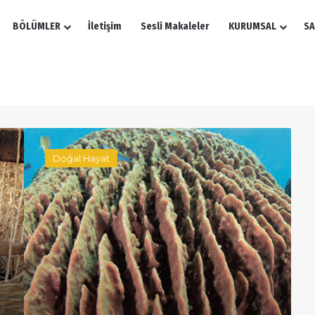
BÖLÜMLER
İletişim
Sesli Makaleler
KURUMSAL
SA
Issız
Suların
Doğal Hayat
Garip
Canlıları:
Süngerler