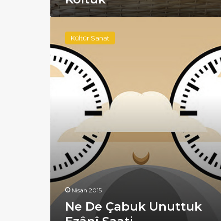
Ne
De
Kültür Sanat
Çabuk
Unuttuk
Ezânî
Saati
Nisan 2015
Ne De Çabuk Unuttuk