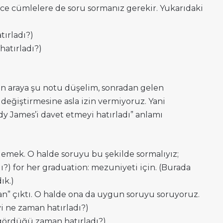
zce cümlelere de soru sormanız gerekir. Yukarıdaki
tırladı?)
hatırladı?)
 araya şu notu düşelim, sonradan gelen
ğiştirmesine asla izin vermiyoruz. Yani
y James’i davet etmeyi hatırladı” anlamı
 demek. O halde soruyu bu şekilde sormalıyız;
ı?) for her graduation: mezuniyeti için. (Burada
ık.)
an” çıktı. O halde ona da uygun soruyu soruyoruz.
i ne zaman hatırladı?)
gördüğü zaman hatırladı?)