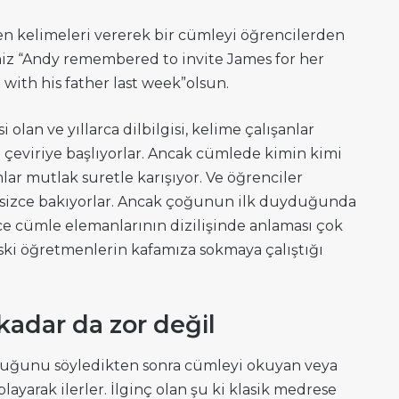
en kelimeleri vererek bir cümleyi öğrencilerden
iz “Andy remembered to invite James for her
with his father last week”olsun.
i olan ve yıllarca dilbilgisi, kelime çalışanlar
çeviriye başlıyorlar. Ancak cümlede kimin kimi
lar mutlak suretle karışıyor. Ve öğrenciler
resizce bakıyorlar. Ancak çoğunun ilk duyduğunda
zce cümle elemanlarının dizilişinde anlaması çok
eski öğretmenlerin kafamıza sokmaya çalıştığı
kadar da zor değil
lduğunu söyledikten sonra cümleyi okuyan veya
layarak ilerler. İlginç olan şu ki klasik medrese