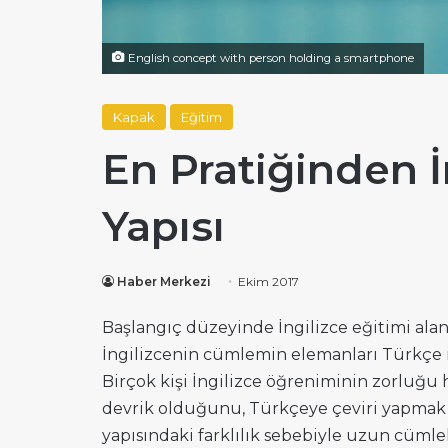
English concept with person holding a smartphone
Kapak
Eğitim
En Pratiğinden 
Yapısı
Haber Merkezi
Ekim 2017
Başlangıç düzeyinde İngilizce eğitimi alan
İngilizcenin cümlemin elemanları Türkçe il
Birçok kişi İngilizce öğreniminin zorluğu 
devrik olduğunu, Türkçeye çeviri yapmak
yapısındaki farklılık sebebiyle uzun cüml