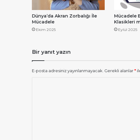
Dünya’da Akran Zorbalığı İle
Mücadele B
Mücadele
Klasikleri 
Ekim 2025
Eylül 2025
Bir yanıt yazın
E-posta adresiniz yayınlanmayacak.
Gerekli alanlar
*
il
Y
o
r
u
m
*