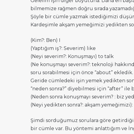
Gelelim işin diğer boyutuna. Daha en başl
bilmemize rağmen doğru sırada yazamadığı
Şöyle bir cümle yazmak istediğimizi düşü
Kardeşimle akşam yemeğimizi yedikten so
(Kim?: Ben) I
(Yaptığım iş?: Severim) like
(Neyi severim?: Konuşmayı) to talk
(Ne konuşmayı severim?: teknoloji hakkın
soru sorabilmesi için önce “about” ekledik.
Geride cümledeki işin yemek yedikten so
“neden sonra?” diyebilmesi için “after” ile 
(Neden sonra konuşmayı severim? : biz yedi
(Neyi yedikten sonra?: akşam yemeğimizi):
Şimdi sorduğumuz sorulara göre getirdiğim
bir cümle var. Bu yöntemi anlattığım ve İn