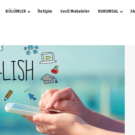
BÖLÜMLER
İletişim
Sesli Makaleler
KURUMSAL
SA