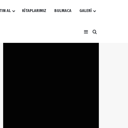
TIN AL
KİTAPLARIMIZ
BULMACA
GALERİ
Kenar Bölmesi
Arama yap ...