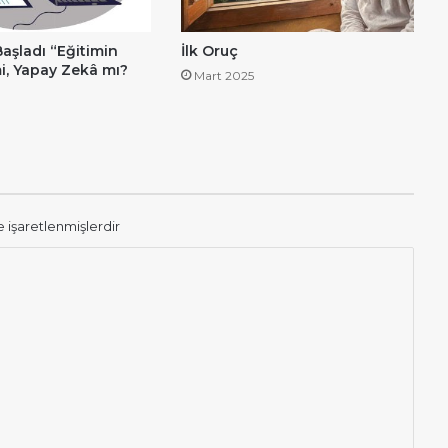
aşladı “Eğitimin
İlk Oruç
mi, Yapay Zekâ mı?
Mart 2025
e işaretlenmişlerdir