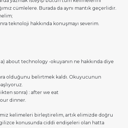
arda yazmak isteyip bütün tüm kelimelerini
mız cümlelere. Burada da aynı mantık geçerlidir.
nelim;
nra teknoloji hakkında konuşmayı severim.
da) about technology -okuyanın ne hakkında diye
nra olduğunu belirtmek kaldı. Okuyucunun
başlıyoruz.
kten sonra) : after we eat
 our dinner.
iz kelimeleri birleştirelim, artık elimizde doğru
gilizce konusunda ciddi endişeleri olan hatta