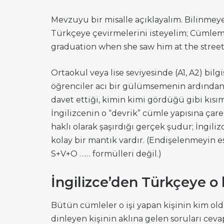
Mevzuyu bir misalle açıklayalım. Bilinmey
Türkçeye çevirmelerini isteyelim; Cümlem
graduation when she saw him at the street 
Ortaokul veya lise seviyesinde (A1, A2) bilgis
öğrenciler acı bir gülümsemenin ardından 
davet ettiği, kimin kimi gördüğü gibi kısım
İngilizcenin o “devrik” cümle yapısına ça
haklı olarak şaşırdığı gerçek şudur; İngili
kolay bir mantık vardır. (Endişelenmeyin 
S+V+O …… formülleri değil.)
İngilizce’den Türkçeye o 
Bütün cümleler o işi yapan kişinin kim o
dinleyen kişinin aklına gelen soruları cevap