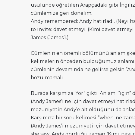
usulünde öğretilen Arapçadaki gibi İngili
cümlemize geri dönelim.
Andy remembered: Andy hatırladı. (Neyi ha
to invite: davet etmeyi. (Kimi davet etmeyi 
James (James’i.)
Cümlenin en önemli bölümünü anlamışken
kelimelerin önceden bulduğumuz anlamı de
cümlenin devamında ne gelirse gelsin “And
bozulmamalı.
Burada karşımıza “for” çıktı. Anlamı “için”
(Andy James’i ne için davet etmeyi hatırlad
mezuniyetin Andy’e ait olduğunu da anlad
Karşımıza bir soru kelimesi “when: ne zam
(Andy James’i mezuniyeti için davet etmey
she saw: Andy gördüğü zaman (Kimi, neyi 