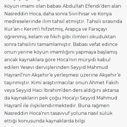
köyün imamı olan babası Abdullah Efendi’den alan
Nasreddin Hoca, daha sonra Sivrihisar ve Konya
medreselerinde ilim tahsil etmiştir. Tahsili sırasında
Kur’an-ı Kerim’i hıfzetmiş, Arapça ve Farsçayı
öğrenmiş, kelam ve fıkıh gibi ilimleri okuduktan
sonra tahsilini tamamlamıştır. Babası vefat edince
onun yerine köyün imamlığını yapmaya başlamış
ancak kaynaklara göre Hoca’nın mürşidi kabul
edilen Yesevi dervişlerinden Seyyid Mahmud
Hayranî’nin Akşehir’e yerleşmesi üzerine Akşehir’e
taşınmıştır. Kimi araştırmacılar onun Ahmet Fakih
veya Seyyid Hacı İbrahim’den ders aldığını aktarsa
da kaynakların pek çoğu Hoca’yı Seyyid Mahmud
Hayranî ile ilişkilendirmektedir. Buna rağmen
Nasreddin Hoca’nın tasavvuf yoluna nasıl sülük
ettiği konusunda kaynaklarda bilgi