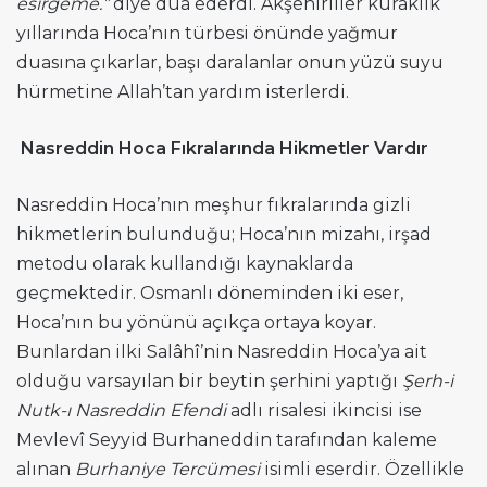
esirgeme.”
diye dua ederdi. Akşehirliler kuraklık
yıllarında Hoca’nın türbesi önünde yağmur
duasına çıkarlar, başı daralanlar onun yüzü suyu
hürmetine Allah’tan yardım isterlerdi.
Nasreddin Hoca Fıkralarında Hikmetler Vardır
Nasreddin Hoca’nın meşhur fıkralarında gizli
hikmetlerin bulunduğu; Hoca’nın mizahı, irşad
metodu olarak kullandığı kaynaklarda
geçmektedir. Osmanlı döneminden iki eser,
Hoca’nın bu yönünü açıkça ortaya koyar.
Bunlardan ilki Salâhî’nin Nasreddin Hoca’ya ait
olduğu varsayılan bir beytin şerhini yaptığı
Şerh-i
Nutk-ı Nasreddin Efendi
adlı risalesi ikincisi ise
Mevlevî Seyyid Burhaneddin tarafından kaleme
alınan
Burhaniye Tercümesi
isimli eserdir. Özellikle