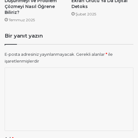
Düşünmeyi ve Problem
Ekran Orucu Ya Da Dijital
Çözmeyi Nasıl Öğrene
Detoks
Biliriz?
Şubat 2025
Temmuz 2025
Bir yanıt yazın
E-posta adresiniz yayınlanmayacak.
Gerekli alanlar
*
ile
işaretlenmişlerdir
Y
o
r
u
m
*