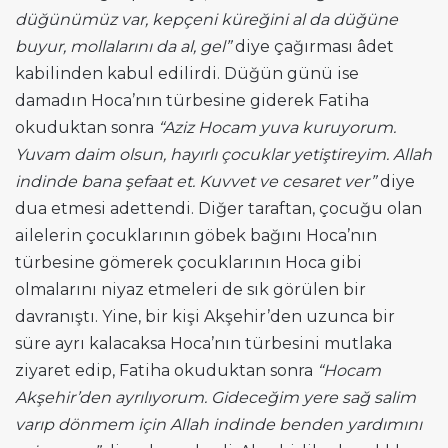
düğünümüz var, kepçeni küreğini al da düğüne
buyur, mollalarını da al, gel”
diye çağırması âdet
kabilinden kabul edilirdi. Düğün günü ise
damadın Hoca’nın türbesine giderek Fatiha
okuduktan sonra
“Aziz Hocam yuva kuruyorum.
Yuvam daim olsun, hayırlı çocuklar yetiştireyim. Allah
indinde bana şefaat et. Kuvvet ve cesaret ver”
diye
dua etmesi adettendi. Diğer taraftan, çocuğu olan
ailelerin çocuklarının göbek bağını Hoca’nın
türbesine gömerek çocuklarının Hoca gibi
olmalarını niyaz etmeleri de sık görülen bir
davranıştı. Yine, bir kişi Akşehir’den uzunca bir
süre ayrı kalacaksa Hoca’nın türbesini mutlaka
ziyaret edip, Fatiha okuduktan sonra
“Hocam
Akşehir’den ayrılıyorum. Gideceğim yere sağ salim
varıp dönmem için Allah indinde benden yardımını