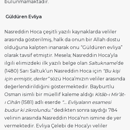
bulunmamaktadır.
Güldüren Evliya
Nasreddin Hoca çeşitli yazılı kaynaklarda veliler
arasında gösterilmiş, halk da onun bir Allah dostu
olduğuna kalpten inanarak onu “Güldüren evliya”
olarak tavsif etmiştir. Mesela; Nasreddin Hoca’yla
ilgili elimizdeki ilk yazılı belge olan
Saltukname
’de
(1480) Sarı Saltuk’un Nasreddin Hoca için
“Bu kişi
için ermiştir, derler”
sözü Hoca’mızın veliler arasında
değerlendirildiğini göstermektedir. Bayburtlu
Osman isimli bir müellif kaleme aldığı
Kitâb-ı Mir’ât-
ı Cihân
(1581) adlı eserde
“… Evliyaların esamesi
budur ki zikrolundu.”
dedikten sonra saydığı 784
velinin arasında Nasreddin Hoca’nın ismine de yer
vermektedir. Evliya Çelebi de Hoca’yı veliler