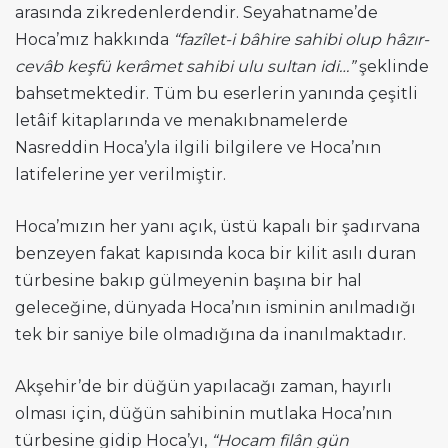
arasında zikredenlerdendir. Seyahatname’de
Hoca’mız hakkında
“fazîlet-i bâhire sahibi olup hâzır-
cevâb keşfü kerâmet sahibi ulu sultan idi…”
şeklinde
bahsetmektedir. Tüm bu eserlerin yanında çeşitli
letâif kitaplarında ve menakıbnamelerde
Nasreddin Hoca’yla ilgili bilgilere ve Hoca’nın
latifelerine yer verilmiştir.
Hoca’mızın her yanı açık, üstü kapalı bir şadırvana
benzeyen fakat kapısında koca bir kilit asılı duran
türbesine bakıp gülmeyenin başına bir hal
geleceğine, dünyada Hoca’nın isminin anılmadığı
tek bir saniye bile olmadığına da inanılmaktadır.
Akşehir’de bir düğün yapılacağı zaman, hayırlı
olması için, düğün sahibinin mutlaka Hoca’nın
türbesine gidip Hoca’yı,
“Hocam filân gün