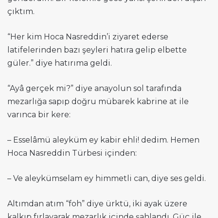
çıktım.
“Her kim Hoca Nasreddin’i ziyaret ederse
latifelerinden bazı şeyleri hatıra gelip elbette
güler.” diye hatırıma geldi.
“Ayâ gerçek mi?” diye anayolun sol tarafında
mezarlığa sapıp doğru mübarek kabrine at ile
varınca bir kere:
– Esselâmü aleyküm ey kabir ehli! dedim. Hemen
Hoca Nasreddin Türbesi içinden:
– Ve aleykümselam ey himmetli can, diye ses geldi.
Altımdan atım “foh” diye ürktü, iki ayak üzere
kalkıp fırlayarak mezarlık içinde şahlandı. Güç ile